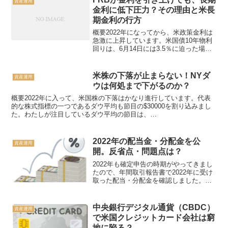
資産運用
金利に低下圧力？その理由と米長
期金利の行方
概要2022年になってから、米政策金利は
急激に上昇しています。米国債10年物利
回りは、6月14日には3.5％に迫った場面
もありましたが、その後2022年6月後半に
かけてやや下落し、3.0％近くになってい
ます。6月15日のFOMCで0.75％...
米株の下落が止まらない！NYダ
資産運用
ウは何処まで下がるのか？
概要2022年に入って、米国株の下落はかなり進行しています。代表
的な株式指標の一つであるダウ平均も節目の$30000を割り込みまし
た。わたしが注目しているダウ平均の節目は、
＄29500、＄26500、＄23000、＄20000等です。とはい...
2022年の配当金・分配金を公
資産運用
開。反省点・問題点は？
2022年も確定申告の時期がやってきまし
たので、年間取引報告書で2022年に受け
取った配当・分配金を確認しました。わ
たしの2022年の配当・分配金をご紹介し
ます。2022年の配当金・分配金証券会社
から入手した年間取引報告書によると、
中央銀行デジタル通貨（CBDC）
資産運用
2022...
で米国クレジットカード会社は窮
地に陥る？