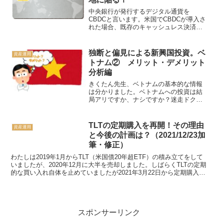
中央銀行が発行するデジタル通貨を
CBDCと言います。米国でCBDCが導入さ
れた場合、既存のキャッシュレス決済業
者は窮地に陥るかもしれません。CBDC
導入を見据えた場合、米国クレジットカ
ード会社への株式投資は危険かもしれま
独断と偏見による新興国投資。ベ
資産運用
せん。
トナム② メリット・デメリット
分析編
きくたん先生、ベトナムの基本的な情報
は分かりました。ベトナムへの投資は結
局アリですか、ナシですか？迷走ドクタ
ーそれでは、前回の基本情報から、ベト
ナムの将来性やリスクを整理しましょ
う。概要わたしの独断と偏見による分析
TLTの定期購入を再開！その理由
資産運用
によると、ベトナムのメリッ...
と今後の計画は？（2021/12/23加
筆・修正）
わたしは2019年1月からTLT（米国債20年超ETF）の積み立てをして
いましたが、2020年12月に大半を売却しました。しばらくTLTの定期
的な買い入れ自体を止めていましたが2021年3月22日から定期購入を
再開しました。しかしTLT価格...
スポンサーリンク