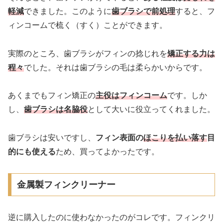
軽減
できました。このように
歯ブラシで前処理
すると、フ
ィンコームで梳く（すく）ことができます。
実際のところ、歯ブラシがフィンの捻じれを
矯正する力は
程々
でした。それは歯ブラシの毛は柔らかいからです。
あくまでもフィン矯正の
主役はフィンコーム
です。しか
し、
歯ブラシは名脇役
として大いに役立ってくれました。
歯ブラシは安いですし、
フィン表面の
ほこりを払い落す
目
的にも使える
ため、買ってよかったです。
金属製フィンクリーナー
逆に購入したのに使わなかったのがコレです。フィンクリ