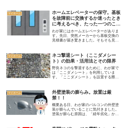
するために2度目の分解を行いました。送風ファンはUV接...
ホームエレベーターの保守。基板
マイホーム
を故障前に交換するか迷ったとき
に考えるべき、たった一つのこ
と。
わが家にはホームエレベーターがありま
す。先日、突然メーカーから基板交換の
見積書が届き驚きました。そもそも見積
りを頼んでいませんし、金額が非常に高
額だからです。そんな中、エレベーター
の定期点検がありました。点検ではすぐ
ネコ撃退シート（ここダメシー
マイホーム
に交換や補修が必要な部分...
ト）の効果・活用法とその限界
野良ネコのを撃退するために、わが家で
は「ここダメシート」を利用していま
す。「ここダメシート」を設置する際の
コツや、「ここダメシート」の実際の効
果について、実際の経験をもとに解説し
ます。
外壁塗装の膨らみ。放置は厳
マイホーム
禁！！
概要ある日、わが家のパルコンの外壁塗
装が膨らんでいることに気付きました。
塗装が膨らむ原因は、「経年劣化」か
「施工不良」です。わが家の場合、1年前
に外壁の再塗装しているので「経年劣
化」は考えにくいです。こうしたケース