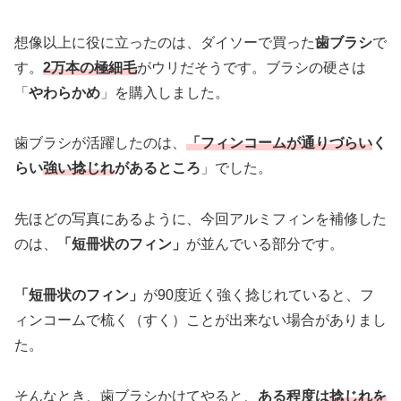
想像以上に役に立ったのは、ダイソーで買った
歯ブラシ
で
す。
2万本の極細毛
がウリだそうです。ブラシの硬さは
「
やわらかめ
」を購入しました。
歯ブラシが活躍したのは、
「フィンコームが通りづらい
く
らい
強い捻じれ
があるところ
」でした。
先ほどの写真にあるように、今回アルミフィンを補修した
のは、
「短冊状のフィン」
が並んでいる部分です。
「短冊状のフィン」
が90度近く強く捻じれていると、フ
ィンコームで梳く（すく）ことが出来ない場合がありまし
た。
そんなとき、歯ブラシかけてやると、
ある程度は
捻じれを