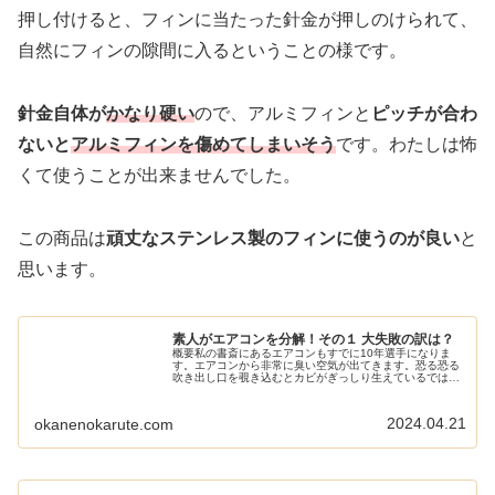
押し付けると、フィンに当たった針金が押しのけられて、
自然にフィンの隙間に入るということの様です。
針金自体が
かなり硬い
ので、アルミフィンと
ピッチが合わ
ないと
アルミフィンを傷めてしまいそう
です。わたしは怖
くて使うことが出来ませんでした。
この商品は
頑丈なステンレス製のフィンに使うのが良い
と
思います。
素人がエアコンを分解！その１ 大失敗の訳は？
概要私の書斎にあるエアコンもすでに10年選手になりま
す。エアコンから非常に臭い空気が出てきます。恐る恐る
吹き出し口を覗き込むとカビがぎっしり生えているではあ
りませんか！とはいえエアコンクリーニングにはそれなり
の費用がかかります。書斎のエアコ...
2024.04.21
okanenokarute.com