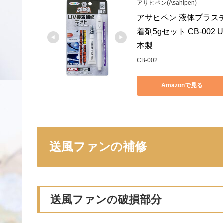
アサヒペン(Asahipen)
アサヒペン 液体プラスチ
着剤5gセット CB-00
本製
CB-002
Amazonで見る
送風ファンの補修
送風ファンの破損部分