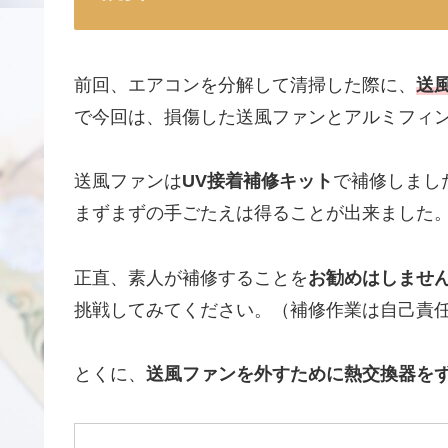
前回、エアコンを分解して清掃した際に、
送
で今回は、損傷した送風ファンとアルミフィン
送風ファンは
UV接着補修キット
で補修しまし
まずまずの手ごたえは得ることが出来ました
正直、素人が補修することを
お勧めはしませ
挑戦してみてください。（補修作業は自己責
とくに、
送風ファンを外すために熱交換器を