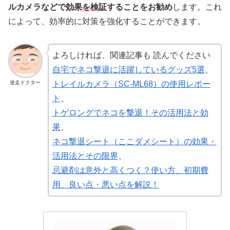
ルカメラなどで
効果を検証
することをお勧め
します。これ
によって、効率的に対策を強化することができます。
よろしければ、関連記事も 読んでください
自宅でネコ撃退に活躍しているグッズ5選
、
迷走ドクター
トレイルカメラ（SC-ML68）の使用レポー
ト
、
トゲロングでネコを撃退！その活用法と効
果
、
ネコ撃退シート（ここダメシート）の効果・
活用法とその限界
、
忌避剤は意外と高くつく？使い方、初期費
用、良い点・悪い点を解説！