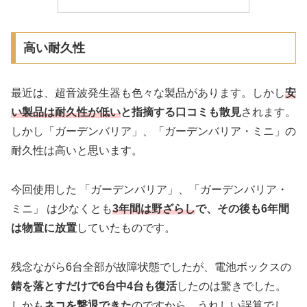
高い耐久性
最近は、超音波発生器も色々な製品があります。しかし
安
い製品は耐久性が低い
と指摘する口コミも散見
されます。
しかし「ガーデンバリア」、「ガーデンバリア・ミニ」の
耐久性は高いと思います。
今回使用した 「ガーデンバリア」、「ガーデンバリア・
ミニ」 は少なくとも
3年間は野ざらし
で、その後も6年間
は物置に放置
していたものです。
残念ながら6台全部が故障状態でしたが、電池ボックスの
錆を落とすだけで6台中4台も復活
したのは驚きでした。
しかも
ネコを撃退できた
のですから、うれしい誤算でし