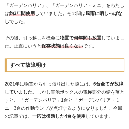
「ガーデンバリア」、「ガーデンバリア・ミニ」をわたし
は
約3年間使用
していました。その間は
風雨に晒しっぱな
し
でした。
その後、引っ越しを機会に
物置で
何年間も放置
していまし
た。正直にいうと
保存状態は良くない
です。
すべて故障明け
2021年に物置から引っ張り出した際には、
6台全てが故障
していました
。しかし電池ボックスの電極部分の錆を落と
すと、 「ガーデンバリア」1台と 「ガーデンバリア・ミ
ニ」3台の作動ランプが点灯するようになりました。今回
の記事では、
一応は復活した4台を使用
しています。