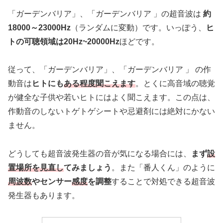
「ガーデンバリア」、「ガーデンバリア 」の超音波は
約
18000～23000Hz
（ランダムに変動）です。いっぽう、
ヒ
トの可聴領域は20Hz~20000Hz
ほどです。
従って、「ガーデンバリア」、「ガーデンバリア 」 の作
動音は
ヒトにも
ある程度聞こえます
。とくに高音域の聴覚
が健全な子供や若いヒトにはよく聞こえます。この点は、
作動音のしないトゲトゲシートや忌避剤には絶対にかない
ません。
どうしても超音波発生器の音が気になる場合には、
まず
設
置場所を見直し
てみましょう
。また「番人くん」のように
周波数
やセンサー
感度
を調整
することで対処できる超音波
発生器もあります。