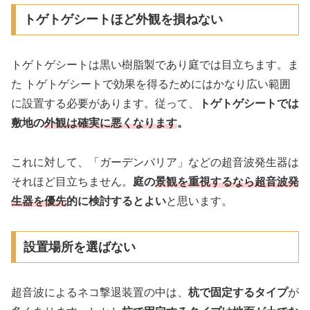
トゲトゲシートほど外観を損ねない
トゲトゲシートは黒い樹脂製であり庭では目立ちます。ま
た トゲトゲシートで効果を得るためにはかなり広い範囲
に設置する必要があります。従って、
トゲトゲシートでは
敷地の
外観は確実に悪くなります
。
これに対して、「ガーデンバリア」などの超音波発生器は
それほど目立ちません。
庭の
景観を重視するなら超音波発
生器を優先
的に検討するとよい
と思います。
設置場所を選ばない
超音波によるネコ撃退装置の中は、
杭で固定するタイプ
が