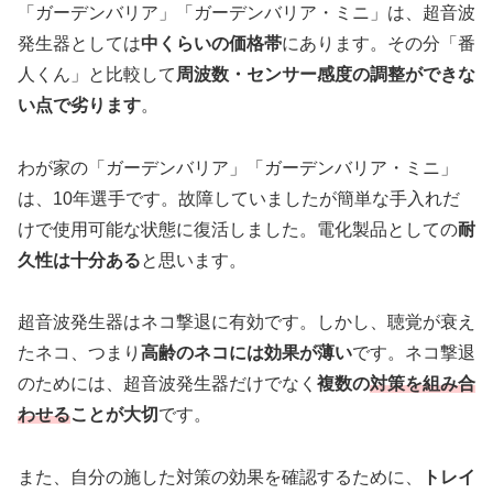
「ガーデンバリア」「ガーデンバリア・ミニ」は、超音波
発生器としては
中くらいの価格帯
にあります。その分「番
人くん」と比較して
周波数・センサー感度の調整ができな
い点で劣ります
。
わが家の「ガーデンバリア」「ガーデンバリア・ミニ」
は、10年選手です。故障していましたが簡単な手入れだ
けで使用可能な状態に復活しました。電化製品としての
耐
久性は十分ある
と思います。
超音波発生器はネコ撃退に有効です。しかし、聴覚が衰え
たネコ、つまり
高齢のネコには効果が薄い
です。ネコ撃退
のためには、超音波発生器だけでなく
複数の
対策を組み合
わせる
ことが大切
です。
また、自分の施した対策の効果を確認するために、
トレイ