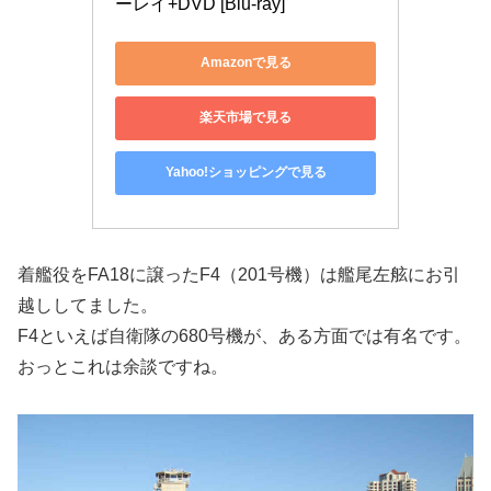
ーレイ+DVD [Blu-ray]
Amazonで見る
楽天市場で見る
Yahoo!ショッピングで見る
着艦役をFA18に譲ったF4（201号機）は艦尾左舷にお引
越ししてました。
F4といえば自衛隊の680号機が、ある方面では有名です。
おっとこれは余談ですね。