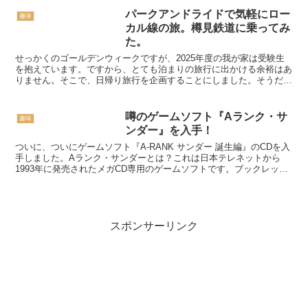
パークアンドライドで気軽にロー
趣味
カル線の旅。樽見鉄道に乗ってみ
た。
せっかくのゴールデンウィークですが、2025年度の我が家は受験生
を抱えています。ですから、とても泊まりの旅行に出かける余裕はあ
りません。そこで、日帰り旅行を企画することにしました。そうだ断
層を見よう！そこで目を付けたテーマが、根尾谷断層です...
噂のゲームソフト『Aランク・サ
趣味
ンダー』を入手！
ついに、ついにゲームソフト『A-RANK サンダー 誕生編』のCDを入
手しました。Aランク・サンダーとは？これは日本テレネットから
1993年に発売されたメガCD専用のゲームソフトです。ブックレット
の絵を見ればわかるように、仮面ライダー的な変...
スポンサーリンク