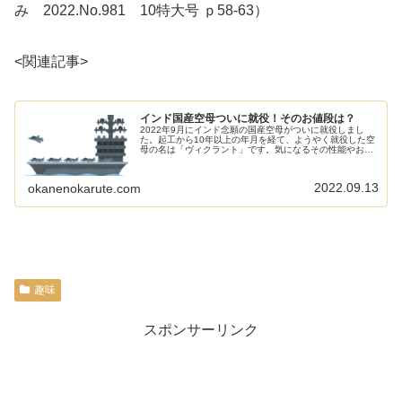
み 2022.No.981 10特大号 ｐ58-63）
<関連記事>
インド国産空母ついに就役！そのお値段は？
2022年9月にインド念願の国産空母がついに就役しまし
た。起工から10年以上の年月を経て、ようやく就役した空
母の名は「ヴィクラント」です。気になるその性能やお値
段も見てみましょう。じつは空母運用歴50年以上！インド
海軍は、空母部隊を50年以...
2022.09.13
okanenokarute.com
趣味
スポンサーリンク