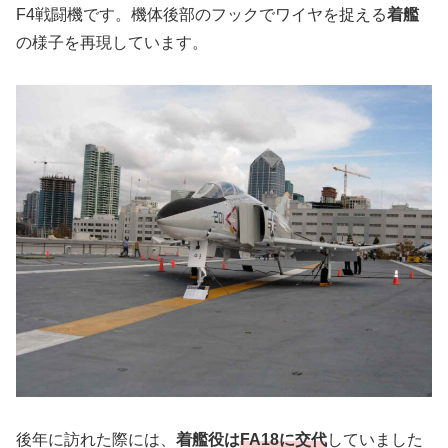
F4戦闘機です。機体後部のフックでワイヤを捉える
着艦
の様子を再現しています。
後年に訪れた際には、
着艦役は
FA18に交代
していました