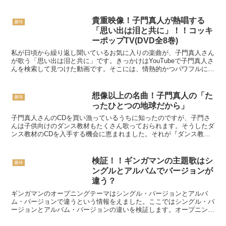
ちょっと高かったですが思い切って購入しまし...
貴重映像！子門真人が熱唱する
趣味
「思い出は泪と共に」！！コッキ
ーポップTV(DVD全8巻)
私が日頃から繰り返し聞いているお気に入りの楽曲が、子門真人さん
が歌う「思い出は泪と共に」です。きっかけはYouTubeで子門真人さ
んを検索して見つけた動画です。そこには、情熱的かつパワフルに歌
う子門真人さんのお姿がありました。すっかり魅せら...
想像以上の名曲！子門真人の「た
趣味
ったひとつの地球だから」
子門真人さんのCDを買い漁っているうちに知ったのですが、子門さ
んは子供向けのダンス教材もたくさん歌っておられます。そうしたダ
ンス教材のCDを入手する機会に恵まれました。それが『ダンス教
材 ニュー・ベスト 旗のダンス』です。『ダンス教材 ニュ...
検証！！ギンガマンの主題歌はシ
趣味
ングルとアルバムでバージョンが
違う？
ギンガマンのオープニングテーマはシングル・バージョンとアルバ
ム・バージョンで違うという情報をえました。ここではシングル・バ
ージョンとアルバム・バージョンの違いを検証します。オープニング
テーマとエンディングテーマは？星獣戦隊ギンガマンの主題歌...