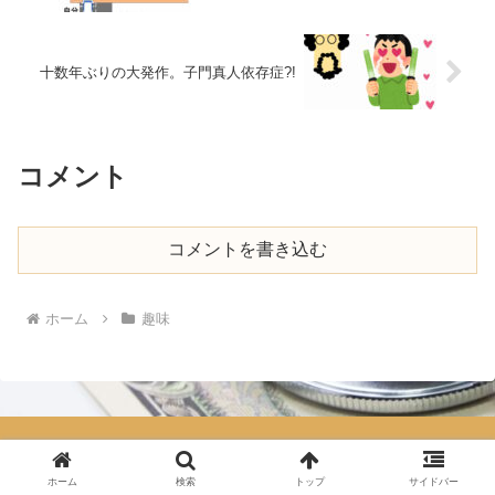
十数年ぶりの大発作。子門真人依存症?!
コメント
コメントを書き込む
ホーム
趣味
お金のカルテ。現役医師の病歴
ホーム
検索
トップ
サイドバー