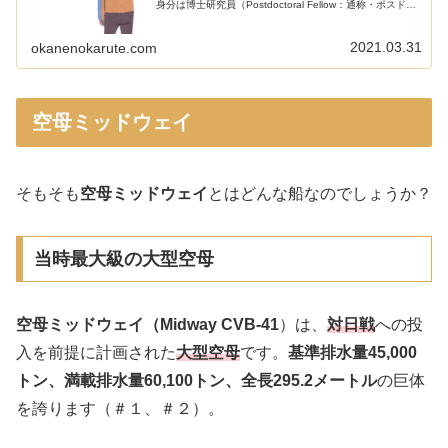
身分は博士研究員（Postdoctoral Fellow：通称・ポスド
ク）でした。気まぐれで当時の年俸と2020年のポスドクの
年俸を...
2021.03.31
okanenokarute.com
空母ミッドウェイ
そもそも
空母ミッドウェイ
とはどんな船なのでしょうか？
当時最大級の大型空母
空母ミッドウェイ（Midway CVB-41
）は、
対日戦
への投
入を前提に計画された
大型空母
です。
基準排水量45,000
トン、満載排水量60,100トン、全長295.2メートル
の巨体
を誇ります（＃１、＃２）。